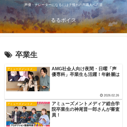
声優・ナレーターになるには？憧れの声職人への道
るるボイス
卒業生
AMG社会人向け夜間・日曜「声
アミューズメントメディア総合学院
優専科」卒業生も活躍！年齢層は
2026.02.26
アミューズメントメディア総合学
アミューズメントメディア総合学院
院卒業生の神尾晋一郎さんが審査
員！