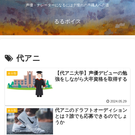
声優・ナレーターになるには？憧れの声職人への道
るるボイス
代アニ
【代アニ大学】声優デビューの勉
未分類
強をしながら大卒資格を取得する
2024.05.29
代アニのドラフトオーディション
未分類
とは？誰でも応募できるのでしょ
うか