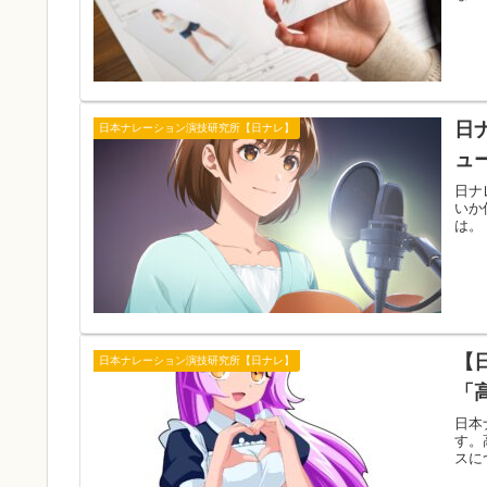
日
日本ナレーション演技研究所【日ナレ】
ュ
日ナ
いか
は。
【
日本ナレーション演技研究所【日ナレ】
「
日本
す。
スに