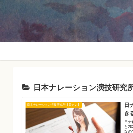
日本ナレーション演技研究
日
日本ナレーション演技研究所【日ナレ】
き
日ナ
と2
なの