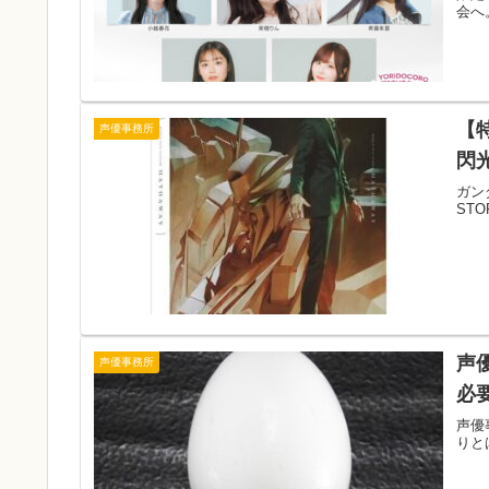
会へ。
【
声優事務所
閃
ガン
ST
声
声優事務所
必
声優
りと