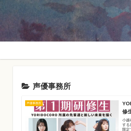
声優事務所
Y
声優事務所
修
小越
する
限定