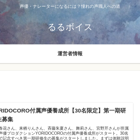
声優・ナレーターになるには？憧れの声職人への道
るるボイス
運営者情報
ORIDOCORO付属声優養成所【30名限定】第一期研
生募集
春花さん、来栖りんさん、斉藤朱夏さん、舞莉さん、宮野芹さんが所属
声優プロダクションYORIDOCOROの付属声優養成所がスタート。30名
で記念すべき第一期研修生の募集がスタートしました。まずは体験説明