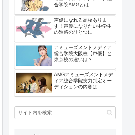
合学院AMGとは
声優になれる高校ありま
す！声優になりたい中学生
の進路のひとつに
アミューズメントメディア
総合学院大阪校【声優】と
東京校の違いは？
AMGアミューズメントメデ
ィア総合学院実力判定オー
ディションの内容は