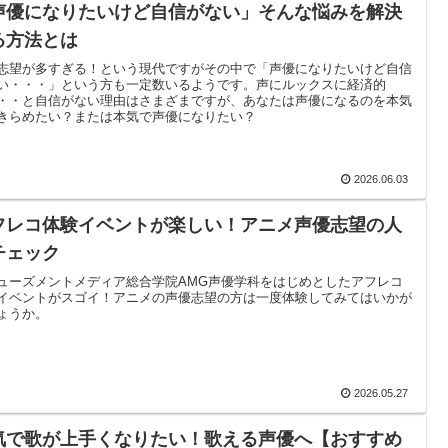
声優になりたいけど自信がない」そんな悩みを解決
る方法とは
志望が多すぎる！という現代ですがその中で「声優になりたいけど自信
い・・・」という方も一定数いるようです。声にルックスに経済的
・・と自信がない理由はさまざまですが、あなたは声優になるのを本気
きらめたい？または本気で声優になりたい？
2026.06.03
フレコ体験イベントが楽しい！アニメ声優志望の人
チェック
ューズメントメディア総合学院AMG声優学科をはじめとしたアフレコ
イベントがスゴイ！アニメの声優志望の方は一度体験してみてはいかが
ょうか。
2026.05.27
気で歌が上手くなりたい！歌える声優へ【おすすめ