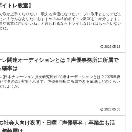
ボイトレ教室】
で歌が上手くなりたい！歌える声優になりたい！プロ歌手としてデビュ
たい！そんなあなたにおすすめの本格的ボイトレ教室をご紹介します。
達や家族に声がいいね！と言われるならトライしなければもったいない
よね。
2026.05.13
ナレ関連オーディションとは？声優事務所に所属で
る確率は
レ(日本ナレーション演技研究所)の関連オーディションとは？2026年夏
027年冬の2回実施されます。声優事務所に所属できる確率はどのくらい
でしょうか。
2026.05.03
MG社会人向け夜間・日曜「声優専科」卒業生も活
！年齢層は