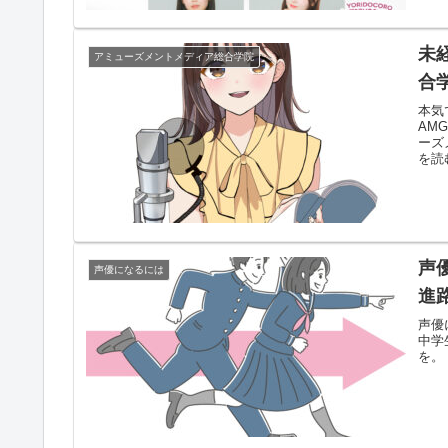
未
アミューズメントメディア総合学院
合
本気
AM
ーズ
を読む
声
声優になるには
進
声優
中学
を。