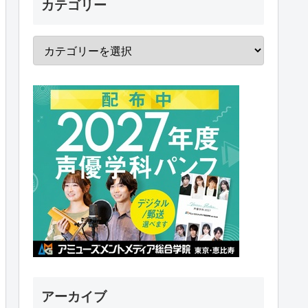
カテゴリー
アーカイブ